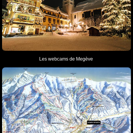
L
es webcams
de Megève